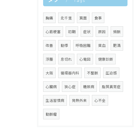
Tags
胸痛
北千里
箕面
食事
心筋梗塞
初期
症状
原因
頻脈
改善
動悸
呼吸困難
貧血
肥満
浮腫
息切れ
心電図
健康診断
大阪
循環器内科
不整脈
圧迫感
心臓病
狭心症
糖尿病
脂質異常症
生活習慣病
発熱外来
心不全
動脈瘤